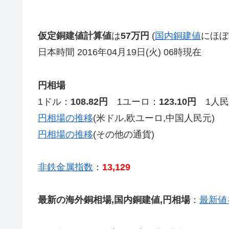
仮定銅建値計算値
は
57万円
(
国内銅建値
にほぼ
日本時間 2016年04月19日(火) 06時現在
円相場
1ドル：
108.82円
1ユーロ：
123.10円
1人民
円相場の推移
(米ドル,欧ユーロ,中国人民元)
円相場の推移
(その他の通貨)
非鉄金属指数
：
13,129
最新の海外銅相場,国内銅建値,円相場
：
最新値