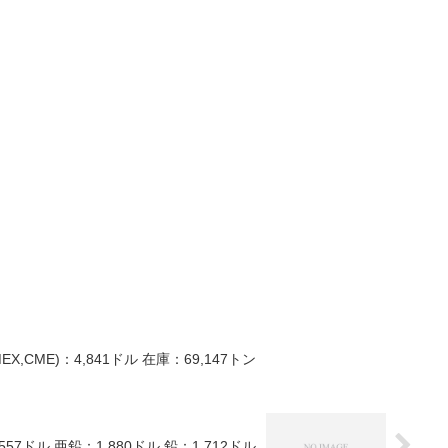
EX,CME)：4,841ドル 在庫：69,147トン
57ドル 亜鉛：1,880ドル 鉛：1,712ドル