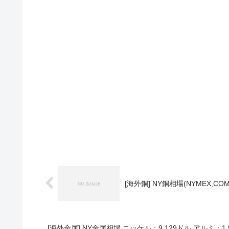
[海外銅] NY銅相場(NYMEX,COM
[海外金属] NY金属相場 ニッケル：9,129ドル アルミ：1,5