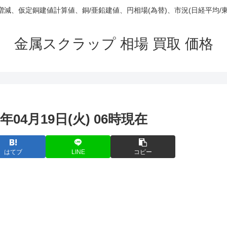
庫/増減、仮定銅建値計算値、銅/亜鉛建値、円相場(為替)、市況(日経平均/
金属スクラップ 相場 買取 価格
年04月19日(火) 06時現在
はてブ
LINE
コピー