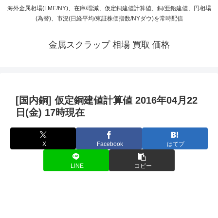
海外金属相場(LME/NY)、在庫/増減、仮定銅建値計算値、銅/亜鉛建値、円相場
(為替)、市況(日経平均/東証株価指数/NYダウ)を常時配信
金属スクラップ 相場 買取 価格
[国内銅] 仮定銅建値計算値 2016年04月22
日(金) 17時現在
X
Facebook
はてブ
LINE
コピー