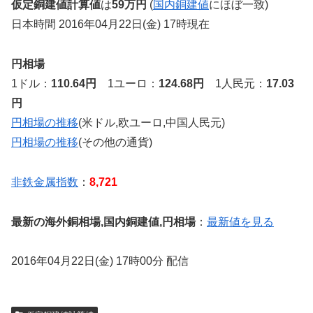
仮定銅建値計算値
は
59万円
(
国内銅建値
にほぼ一致)
日本時間 2016年04月22日(金) 17時現在
円相場
1ドル：
110.64円
1ユーロ：
124.68円
1人民元：
17.03
円
円相場の推移
(米ドル,欧ユーロ,中国人民元)
円相場の推移
(その他の通貨)
非鉄金属指数
：
8,721
最新の海外銅相場,国内銅建値,円相場
：
最新値を見る
2016年04月22日(金) 17時00分 配信