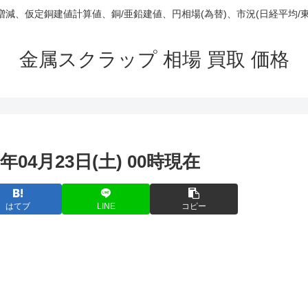
庫/増減、仮定銅建値計算値、銅/亜鉛建値、円相場(為替)、市況(日経平均/
金属スクラップ 相場 買取 価格
年04月23日(土) 00時現在
はてブ
LINE
コピー