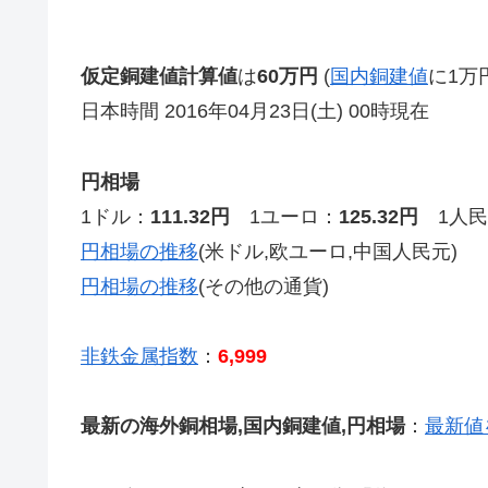
仮定銅建値計算値
は
60万円
(
国内銅建値
に1万
日本時間 2016年04月23日(土) 00時現在
円相場
1ドル：
111.32円
1ユーロ：
125.32円
1人民
円相場の推移
(米ドル,欧ユーロ,中国人民元)
円相場の推移
(その他の通貨)
非鉄金属指数
：
6,999
最新の海外銅相場,国内銅建値,円相場
：
最新値