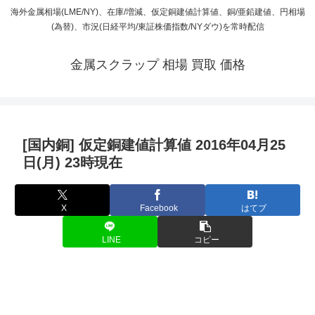
海外金属相場(LME/NY)、在庫/増減、仮定銅建値計算値、銅/亜鉛建値、円相場
(為替)、市況(日経平均/東証株価指数/NYダウ)を常時配信
金属スクラップ 相場 買取 価格
[国内銅] 仮定銅建値計算値 2016年04月25
日(月) 23時現在
X
Facebook
はてブ
LINE
コピー