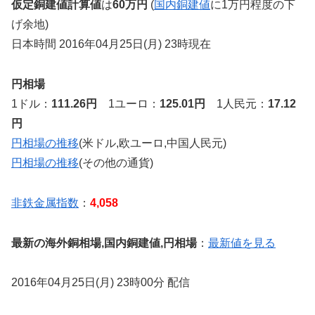
仮定銅建値計算値
は
60万円
(
国内銅建値
に1万円程度の下
げ余地)
日本時間 2016年04月25日(月) 23時現在
円相場
1ドル：
111.26円
1ユーロ：
125.01円
1人民元：
17.12
円
円相場の推移
(米ドル,欧ユーロ,中国人民元)
円相場の推移
(その他の通貨)
非鉄金属指数
：
4,058
最新の海外銅相場,国内銅建値,円相場
：
最新値を見る
2016年04月25日(月) 23時00分 配信