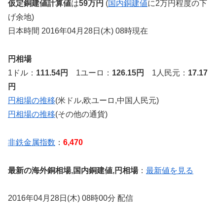
仮定銅建値計算値
は
59万円
(
国内銅建値
に2万円程度の下
げ余地)
日本時間 2016年04月28日(木) 08時現在
円相場
1ドル：
111.54円
1ユーロ：
126.15円
1人民元：
17.17
円
円相場の推移
(米ドル,欧ユーロ,中国人民元)
円相場の推移
(その他の通貨)
非鉄金属指数
：
6,470
最新の海外銅相場,国内銅建値,円相場
：
最新値を見る
2016年04月28日(木) 08時00分 配信