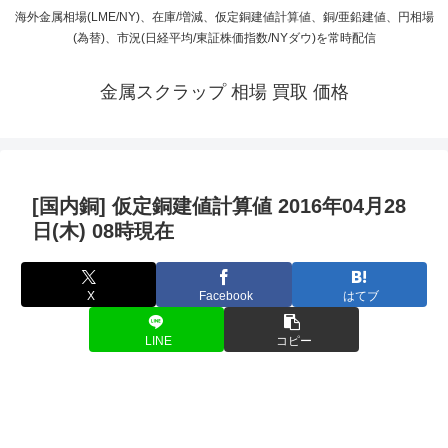
海外金属相場(LME/NY)、在庫/増減、仮定銅建値計算値、銅/亜鉛建値、円相場
(為替)、市況(日経平均/東証株価指数/NYダウ)を常時配信
金属スクラップ 相場 買取 価格
[国内銅] 仮定銅建値計算値 2016年04月28
日(木) 08時現在
X
Facebook
はてブ
LINE
コピー