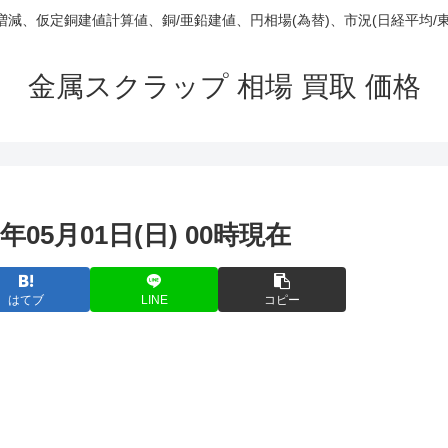
庫/増減、仮定銅建値計算値、銅/亜鉛建値、円相場(為替)、市況(日経平均/
金属スクラップ 相場 買取 価格
年05月01日(日) 00時現在
はてブ
LINE
コピー