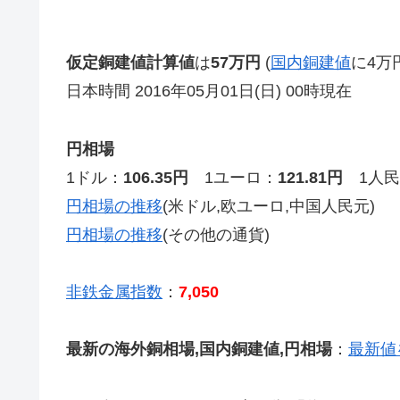
仮定銅建値計算値
は
57万円
(
国内銅建値
に4万
日本時間 2016年05月01日(日) 00時現在
円相場
1ドル：
106.35円
1ユーロ：
121.81円
1人民
円相場の推移
(米ドル,欧ユーロ,中国人民元)
円相場の推移
(その他の通貨)
非鉄金属指数
：
7,050
最新の海外銅相場,国内銅建値,円相場
：
最新値