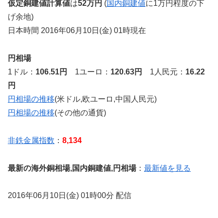
仮定銅建値計算値
は
52万円
(
国内銅建値
に1万円程度の下
げ余地)
日本時間 2016年06月10日(金) 01時現在
円相場
1ドル：
106.51円
1ユーロ：
120.63円
1人民元：
16.22
円
円相場の推移
(米ドル,欧ユーロ,中国人民元)
円相場の推移
(その他の通貨)
非鉄金属指数
：
8,134
最新の海外銅相場,国内銅建値,円相場
：
最新値を見る
2016年06月10日(金) 01時00分 配信