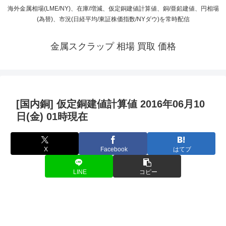
海外金属相場(LME/NY)、在庫/増減、仮定銅建値計算値、銅/亜鉛建値、円相場
(為替)、市況(日経平均/東証株価指数/NYダウ)を常時配信
金属スクラップ 相場 買取 価格
[国内銅] 仮定銅建値計算値 2016年06月10
日(金) 01時現在
X
Facebook
はてブ
LINE
コピー