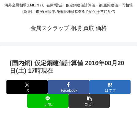
海外金属相場(LME/NY)、在庫/増減、仮定銅建値計算値、銅/亜鉛建値、円相場
(為替)、市況(日経平均/東証株価指数/NYダウ)を常時配信
金属スクラップ 相場 買取 価格
[国内銅] 仮定銅建値計算値 2016年08月20
日(土) 17時現在
X
Facebook
はてブ
LINE
コピー