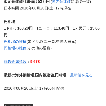
仮定銅建値計算値
は
52万円
(
国内銅建値
にほぼ一致)
日本時間 2016年08月20日(土) 17時現在
円相場
1ドル：
100.20円
1ユーロ：
113.48円
1人民元：
15.06
円
円相場の推移
(米ドル,欧ユーロ,中国人民元)
円相場の推移
(その他の通貨)
非鉄金属指数
：
9,678
最新の海外銅相場,国内銅建値,円相場
：
最新値を見る
2016年08月20日(土) 17時00分 配信