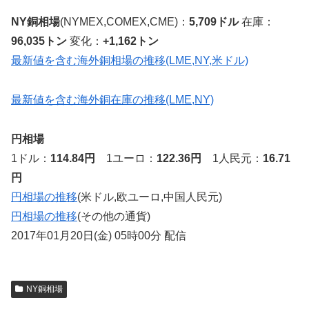
NY銅相場
(NYMEX,COMEX,CME)：
5,709ドル
在庫：
96,035トン
変化：
+1,162トン
最新値を含む海外銅相場の推移(LME,NY,米ドル)
最新値を含む海外銅在庫の推移(LME,NY)
円相場
1ドル：
114.84円
1ユーロ：
122.36円
1人民元：
16.71
円
円相場の推移
(米ドル,欧ユーロ,中国人民元)
円相場の推移
(その他の通貨)
2017年01月20日(金) 05時00分 配信
NY銅相場