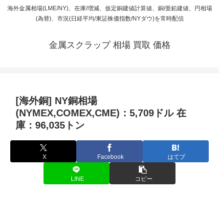
海外金属相場(LME/NY)、在庫/増減、仮定銅建値計算値、銅/亜鉛建値、円相場
(為替)、市況(日経平均/東証株価指数/NYダウ)を常時配信
金属スクラップ 相場 買取 価格
[海外銅] NY銅相場
(NYMEX,COMEX,CME)：5,709ドル 在
庫：96,035トン
X
Facebook
はてブ
LINE
コピー