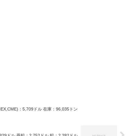
EX,CME)：5,709ドル 在庫：96,035トン
29ドル 亜鉛：2,752ドル 鉛：2,282ドル