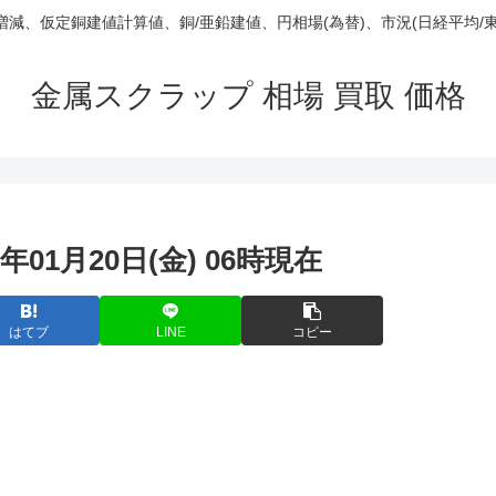
庫/増減、仮定銅建値計算値、銅/亜鉛建値、円相場(為替)、市況(日経平均/
金属スクラップ 相場 買取 価格
年01月20日(金) 06時現在
はてブ
LINE
コピー