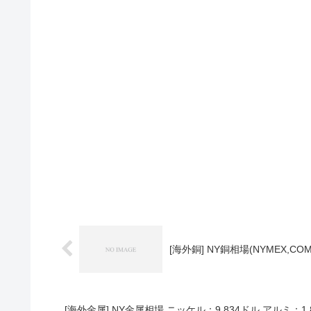
[海外銅] NY銅相場(NYMEX,COM
[海外金属] NY金属相場 ニッケル：9,834ドル アルミ：1,8