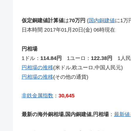
仮定銅建値計算値
は
70万円
(
国内銅建値
に1万
日本時間 2017年01月20日(金) 06時現在
円相場
1ドル：
114.84円
1ユーロ：
122.38円
1人民
円相場の推移
(米ドル,欧ユーロ,中国人民元)
円相場の推移
(その他の通貨)
非鉄金属指数
：
30,645
最新の海外銅相場,国内銅建値,円相場
：
最新値