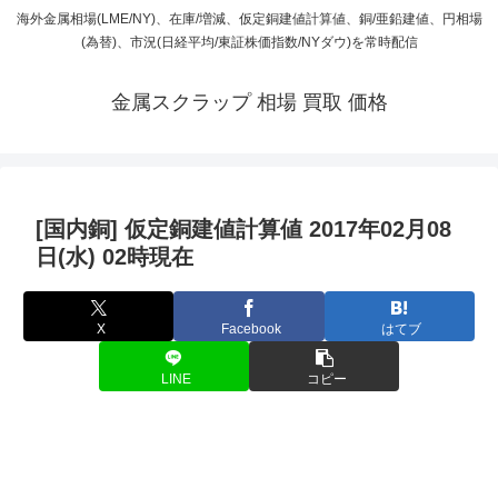
海外金属相場(LME/NY)、在庫/増減、仮定銅建値計算値、銅/亜鉛建値、円相場
(為替)、市況(日経平均/東証株価指数/NYダウ)を常時配信
金属スクラップ 相場 買取 価格
[国内銅] 仮定銅建値計算値 2017年02月08
日(水) 02時現在
X
Facebook
はてブ
LINE
コピー