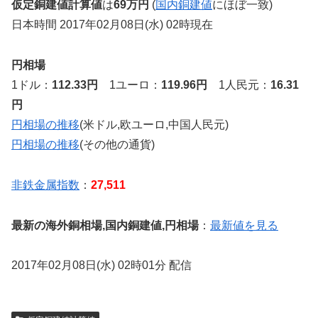
仮定銅建値計算値
は
69万円
(
国内銅建値
にほぼ一致)
日本時間 2017年02月08日(水) 02時現在
円相場
1ドル：
112.33円
1ユーロ：
119.96円
1人民元：
16.31
円
円相場の推移
(米ドル,欧ユーロ,中国人民元)
円相場の推移
(その他の通貨)
非鉄金属指数
：
27,511
最新の海外銅相場,国内銅建値,円相場
：
最新値を見る
2017年02月08日(水) 02時01分 配信