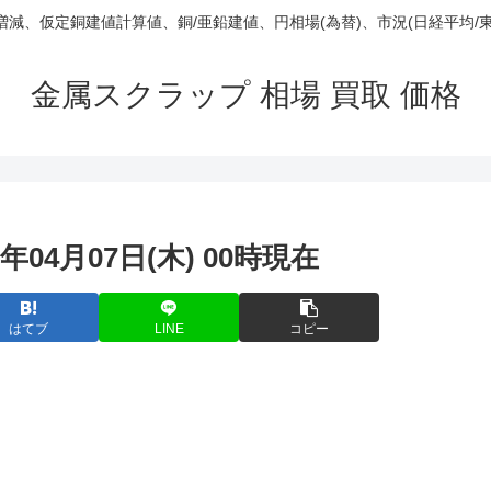
庫/増減、仮定銅建値計算値、銅/亜鉛建値、円相場(為替)、市況(日経平均/
金属スクラップ 相場 買取 価格
年04月07日(木) 00時現在
はてブ
LINE
コピー