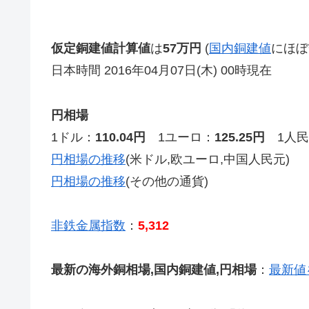
仮定銅建値計算値
は
57万円
(
国内銅建値
にほぼ
日本時間 2016年04月07日(木) 00時現在
円相場
1ドル：
110.04円
1ユーロ：
125.25円
1人民
円相場の推移
(米ドル,欧ユーロ,中国人民元)
円相場の推移
(その他の通貨)
非鉄金属指数
：
5,312
最新の海外銅相場,国内銅建値,円相場
：
最新値