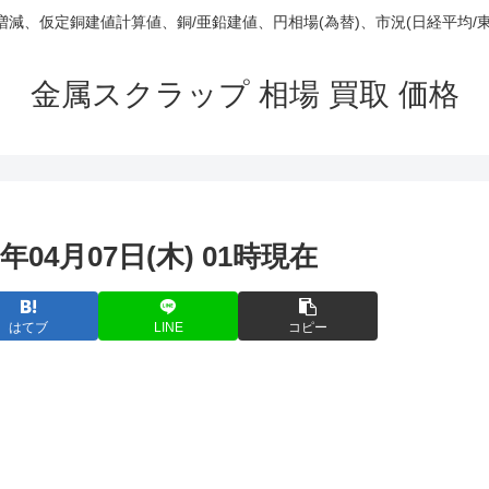
庫/増減、仮定銅建値計算値、銅/亜鉛建値、円相場(為替)、市況(日経平均/
金属スクラップ 相場 買取 価格
年04月07日(木) 01時現在
はてブ
LINE
コピー