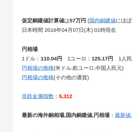
仮定銅建値計算値
は
57万円
(
国内銅建値
にほぼ
日本時間 2016年04月07日(木) 01時現在
円相場
1ドル：
110.04円
1ユーロ：
125.17円
1人民
円相場の推移
(米ドル,欧ユーロ,中国人民元)
円相場の推移
(その他の通貨)
非鉄金属指数
：
5,312
最新の海外銅相場,国内銅建値,円相場
：
最新値