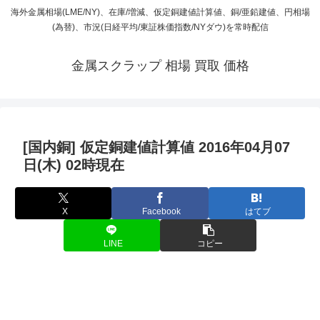
海外金属相場(LME/NY)、在庫/増減、仮定銅建値計算値、銅/亜鉛建値、円相場
(為替)、市況(日経平均/東証株価指数/NYダウ)を常時配信
金属スクラップ 相場 買取 価格
[国内銅] 仮定銅建値計算値 2016年04月07
日(木) 02時現在
X
Facebook
はてブ
LINE
コピー