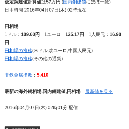
仮定銅建値計算値
は
57万円
(
国内銅建値
にほぼ一致)
日本時間 2016年04月07日(木) 02時現在
円相場
1ドル：
109.60円
1ユーロ：
125.17円
1人民元：
16.90
円
円相場の推移
(米ドル,欧ユーロ,中国人民元)
円相場の推移
(その他の通貨)
非鉄金属指数
：
5,410
最新の海外銅相場,国内銅建値,円相場
：
最新値を見る
2016年04月07日(木) 02時01分 配信